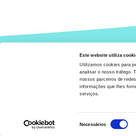
Este website utiliza cooki
Utilizamos cookies para pe
analisar o nosso tráfego.
nossos parceiros de redes
Onde estamos?
informações que lhes forne
Doação de óvulos Faro (Portugal
)
:
+351
serviços.
Doação de sémen Faro (Portugal
)
+351
moc.anodysae@ofni
Seleção
Necessários
de
consentimento