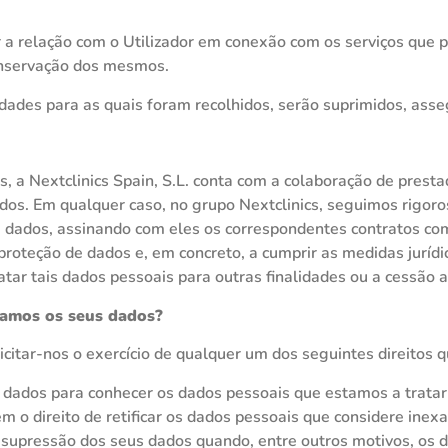
a relação com o Utilizador em conexão com os serviços que p
onservação dos mesmos.
idades para as quais foram recolhidos, serão suprimidos, ass
as, a Nextclinics Spain, S.L. conta com a colaboração de pres
os. Em qualquer caso, no grupo Nextclinics, seguimos rigoros
dados, assinando com eles os correspondentes contratos como
teção de dados e, em concreto, a cumprir as medidas jurídic
atar tais dados pessoais para outras finalidades ou a cessão a
atamos os seus dados?
itar-nos o exercício de qualquer um dos seguintes direitos 
s dados para conhecer os dados pessoais que estamos a tratar 
tem o direito de retificar os dados pessoais que considere ine
 supressão dos seus dados quando, entre outros motivos, os d