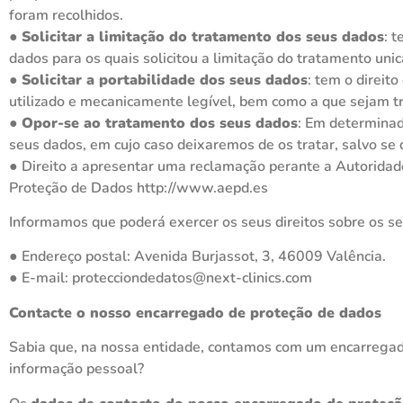
foram recolhidos.
●
Solicitar a limitação do tratamento dos seus dados
: 
dados para os quais solicitou a limitação do tratamento uni
●
Solicitar a portabilidade dos seus dados
: tem o direi
utilizado e mecanicamente legível, bem como a que sejam t
●
Opor-se ao tratamento dos seus dados
: Em determinad
seus dados, em cujo caso deixaremos de os tratar, salvo se 
● Direito a apresentar uma reclamação perante a Autoridade 
Proteção de Dados http://www.aepd.es
Informamos que poderá exercer os seus direitos sobre os s
● Endereço postal: Avenida Burjassot, 3, 46009 Valência.
● E-mail: protecciondedatos@next-clinics.com
Contacte o nosso encarregado de proteção de dados
Sabia que, na nossa entidade, contamos com um encarregado
informação pessoal?