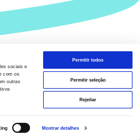
Permitir todos
des sociais e
te com os
Permitir seleção
om outras
tivos
Rejeitar
so legal
Política de privacidade
Política de cookies
Copyright 2026. Easy Dona.
Todos os direitos reservados
ting
Mostrar detalhes