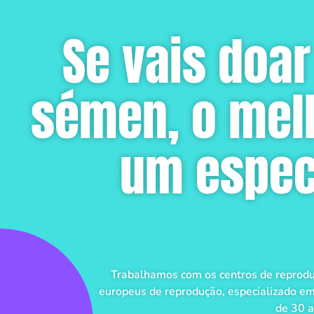
Se vais doar
sémen, o melh
um especi
Trabalhamos com os centros de reprodu
europeus de reprodução, especializado e
de 30 a