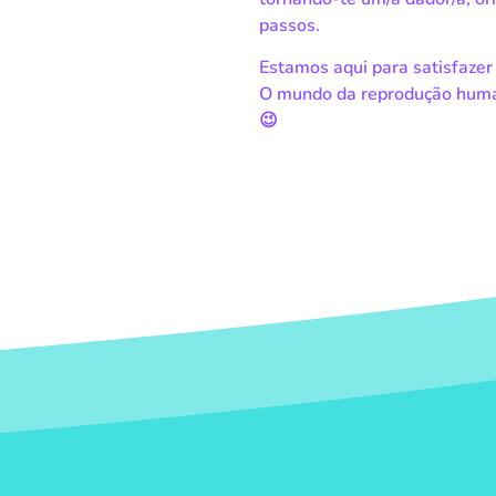
passos.
Estamos aqui para satisfazer 
O mundo da reprodução huma
😉