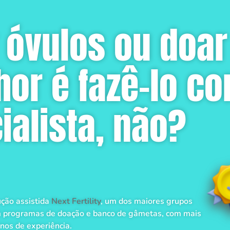
 óvulos ou doar
or é fazê-lo c
alista, não?
ção assistida
Next Fertility
, um dos maiores grupos
m programas de doação e banco de gâmetas, com mais
nos de experiência.