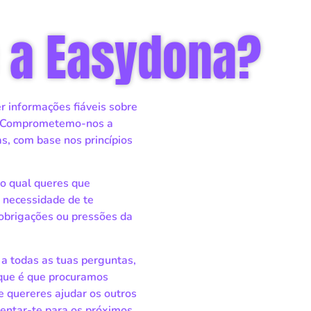
é a Easydona?
 informações fiáveis sobre
. Comprometemo-nos a
s, com base nos princípios
do qual queres que
 necessidade de te
 obrigações ou pressões da
 a todas as tuas perguntas,
que é que procuramos
e quereres ajudar os outros
ientar-te para os próximos