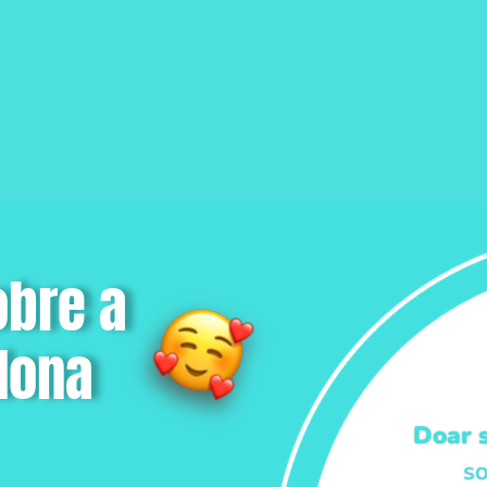
bre a
dona
Doar 
so