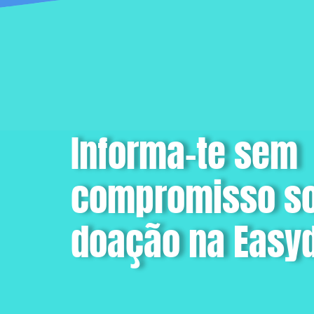
Informa-te sem
compromisso so
doação na Easy