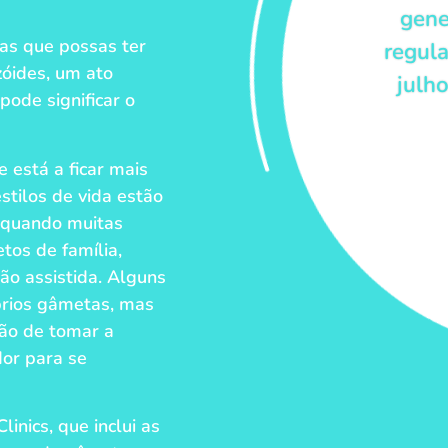
gene
das que possas ter
regula
óides, um ato
julh
pode significar o
 está a ficar mais
stilos de vida estão
, quando muitas
tos de família,
ão assistida. Alguns
óprios gâmetas, mas
rão de tomar a
or para se
inics, que inclui as