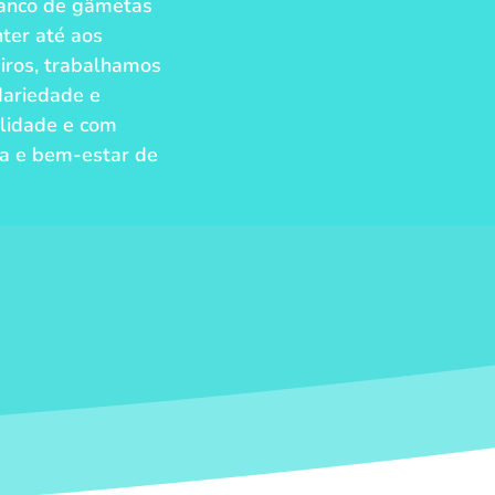
o banco de gâmetas
ter até aos
eiros, trabalhamos
dariedade e
alidade e com
ça e bem-estar de