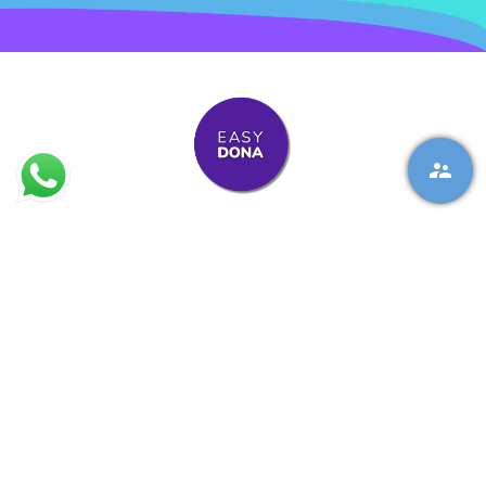
Onde estamos?
Doação de óvulos Faro (Portugal
)
:
+351 963473319
Doação de sémen Faro (Portugal
)
+351 963473319
moc.anodysae@ofni