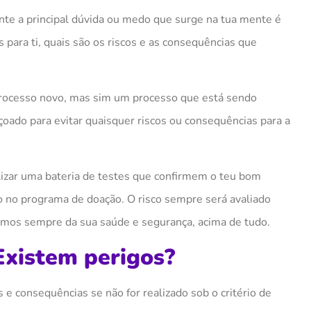
nte a principal dúvida ou medo que surge
na t
ua mente é
s
para t
i
, quais são os riscos e as consequências que
rocesso novo, mas sim um processo que está sendo
oado para evitar quaisquer risco
s
ou consequência
s
para a
ealizar uma bateria de testes que confirmem
o
teu bom
o no programa de doação. O risco sempre será avaliado
amos sempre da sua saúde e segurança, acima de tudo.
Existem perigos?
 e consequências se não for realizado sob o critério de