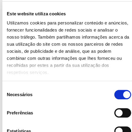
pela sua perda, porque, no fim de contas, cada pessoa é
diferente e tem uma forma diferente de lidar com uma
Este website utiliza cookies
separação.
Utilizamos cookies para personalizar conteúdo e anúncios,
fornecer funcionalidades de redes sociais e analisar o
Neste sentido, é muito típico que, quando nos sentimos
nosso tráfego. Também partilhamos informações acerca da
derrotados e vemos que o nosso ex está a lidar melhor
sua utilização do site com os nossos parceiros de redes
sociais, de publicidade e de análise, que as podem
com a situação, nos dirijamos a ele com censuras e
combinar com outras informações que lhes forneceu ou
desabafos de culpa e vitimização, perguntando-lhe se já
recolhidas por estes a partir da sua utilização dos
conheceu outra pessoa ou se já está a viver a sua vida
respetivos serviços.
normalmente.
Seleção
Necessários
Como já dissemos, isto só trará mais danos para ambos e
de
consentimento
tornará mais difícil manter uma relação cordial no futuro.
Preferências
6. Nunca compares o seu ex com
o teu par atual
Estatísticas