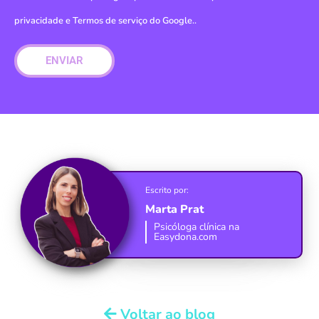
privacidade
e
Termos de serviço do Google.
.
ENVIAR
Escrito por:
Marta Prat
Psicóloga clínica na
Easydona.com
Voltar ao blog