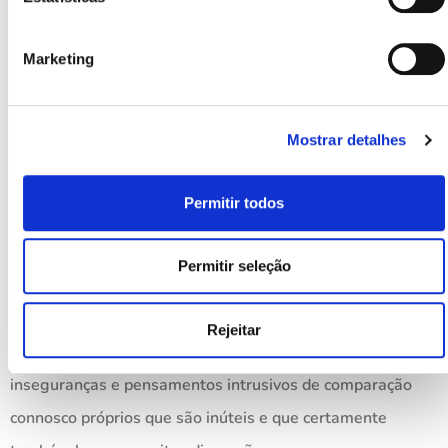
Ser um bom ex é quase tão importante como ser um bom
Marketing
namorado(a) e outra coisa que deves ter em mente é que,
ao começar uma nova relação, não deves comparar o teu
ex-namorado(a) com o teu novo par e muito menos falar
Mostrar detalhes
mal dele(a) ao teu novo par.
Permitir todos
Falar mal da tua relação anterior para elogiar a tua nova
relação ou o teu novo par é um pormenor muito feio que
Permitir seleção
temos a certeza que o teu novo par terá em conta, pois diz
muito sobre nós a forma como falamos dos outros. Por
Rejeitar
outro lado, falar “demasiado bem” do nosso ex pode gerar
inseguranças e pensamentos intrusivos de comparação
connosco próprios que são inúteis e que certamente