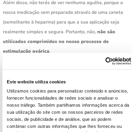
Além disso, não terás de ver nenhuma agulha, porque a
nossa medicação vem preparada através de uma caneta
(semelhante à heparina) para que a sua aplicação seja
realmente simples e segura. Portanto, não,
não são
utilizados comprimidos no nosso processo de
estimulação ovárica
.
Quantos dias dura a
estimulação ovárica?
Este website utiliza cookies
Utilizamos cookies para personalizar conteúdo e anúncios,
A duração do tratamento de estimulação ovárica ou do
fornecer funcionalidades de redes sociais e analisar o
tratamento hormonal para a doação de óvulos dependerá
nosso tráfego. Também partilhamos informações acerca da
sua utilização do site com os nossos parceiros de redes
da resposta da mulher à medicação e dos seus folículos
sociais, de publicidade e de análise, que as podem
(devem estar a crescer e a amadurecer corretamente para
combinar com outras informações que lhes forneceu ou