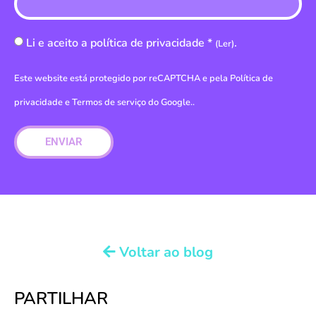
Li e aceito a política de privacidade *
.
(Ler)
Este website está protegido por reCAPTCHA e pela
Política de
privacidade
e
Termos de serviço do Google.
.
ENVIAR
Voltar ao blog
PARTILHAR