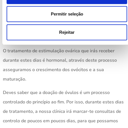
por dia para responder a qualquer dúvida que possa surgir
Permitir seleção
durante a sua aplicação. Além disso, deve saber que antes
da sua administração, a nossa equipa explicar-te-á como
Rejeitar
aplicar da forma mais simples e fácil possível.
O tratamento de estimulação ovárica que irás receber
durante estes dias é hormonal, através deste processo
asseguramos o crescimento dos ovócitos e a sua
maturação.
Deves saber que a doação de óvulos é um processo
controlado do princípio ao fim. Por isso, durante estes dias
de tratamento, a nossa clínica irá marcar-te consultas de
controlo de poucos em poucos dias, para que possamos