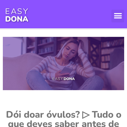
Dói doar óvulos? ▷ Tudo o
que deves saber antes de