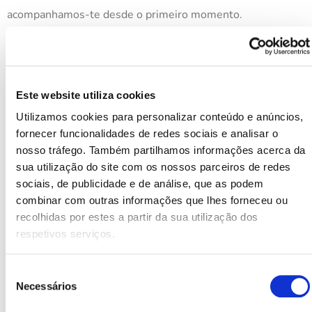
acompanhamos-te desde o primeiro momento.
Este website utiliza cookies
Utilizamos cookies para personalizar conteúdo e anúncios,
fornecer funcionalidades de redes sociais e analisar o
nosso tráfego. Também partilhamos informações acerca da
sua utilização do site com os nossos parceiros de redes
sociais, de publicidade e de análise, que as podem
Vem conhecer o nosso centro de doação de óvulos em
combinar com outras informações que lhes forneceu ou
Faro
!
recolhidas por estes a partir da sua utilização dos
respetivos serviços.
Esperamos que este artigo te tenha ajudado.
Seleção
Necessários
de
consentimento