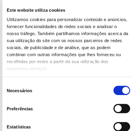
9. O sabor do sémen varia de
Este website utiliza cookies
acordo com a tua dieta
Utilizamos cookies para personalizar conteúdo e anúncios,
fornecer funcionalidades de redes sociais e analisar o
É isso mesmo, se alguma vez te perguntaste
a que sabe o
nosso tráfego. Também partilhamos informações acerca da
sémen
, deves saber que o que comes está diretamente
sua utilização do site com os nossos parceiros de redes
sociais, de publicidade e de análise, que as podem
relacionado com o seu sabor. E não, maus hábitos como
combinar com outras informações que lhes forneceu ou
fumar, beber álcool ou drogas não deixam um bom sabor
recolhidas por estes a partir da sua utilização dos
na boca… Cerca de 10 gramas de sémen contém
36
respetivos serviços.
calorias
e contém ácidos cítricos, aminoácidos, frutose,
Seleção
enzimas e água. É por isso que muitos especialistas dizem
Necessários
de
que o sémen é bom para a pele…
consentimento
10. Um pé grande não quer dizer
Preferências
nada
Estatísticas