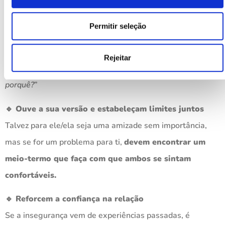
🔹 Fala com honestidade e sem acusar
Permitir seleção
Em vez de dizer: “
Não quero que fales com o/a teu/tua ex
”,
experimenta: “
Faz-me sentir desconfortável que fales com
Rejeitar
o/a teu/tua ex com tanta frequência, podes explicar-me
porquê?
”
🔹 Ouve a sua versão e estabeleçam limites juntos
Talvez para ele/ela seja uma amizade sem importância,
mas se for um problema para ti,
devem encontrar um
meio-termo que faça com que ambos se sintam
confortáveis.
🔹 Reforcem a confiança na relação
Se a insegurança vem de experiências passadas, é