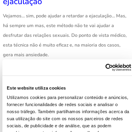
ejaculação
Vejamos… sim, pode ajudar a retardar a ejaculação… Mas,
há sempre um mas, este método não te vai ajudar a
desfrutar das relações sexuais. Do ponto de vista médico,
esta técnica não é muito eficaz e, na maioria dos casos,
gera mais ansiedade.
4. Masturba-te antes do sexo!
Ajudar-te-á a controlar a
ejaculação
Este website utiliza cookies
Utilizamos cookies para personalizar conteúdo e anúncios,
Se quiseres masturbar-te… fá-lo. Mas não o faças para
fornecer funcionalidades de redes sociais e analisar o
nosso tráfego. Também partilhamos informações acerca da
evitar ejacular rapidamente durante o sexo. Está provado
sua utilização do site com os nossos parceiros de redes
que a segunda ejaculação NÃO pode ser controlada. No
sociais, de publicidade e de análise, que as podem
sexo, temos muito mais estímulos do que na masturbação