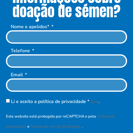
doação de sémen?
Nome e apelidos*
Telefone
Email
Li e aceito a política de privacidade *
.
(Ler)
Este website está protegido por reCAPTCHA e pela
Política de
privacidade
e
Termos de serviço do Google.
.