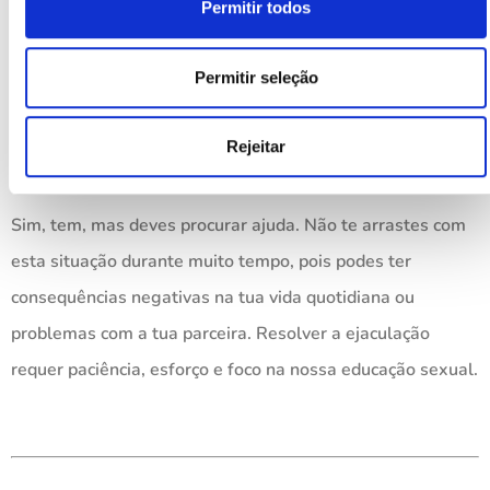
Permitir todos
deixes dominar! Do ponto de vista médico, existem
algumas terapias e medicamentos que te podem ajudar a
Permitir seleção
ultrapassar este problema.
6. A ejaculação precoce não tem
Rejeitar
solução
Sim, tem, mas deves procurar ajuda. Não te arrastes com
esta situação durante muito tempo, pois podes ter
consequências negativas na tua vida quotidiana ou
problemas com a tua parceira. Resolver a ejaculação
requer paciência, esforço e foco na nossa educação sexual.