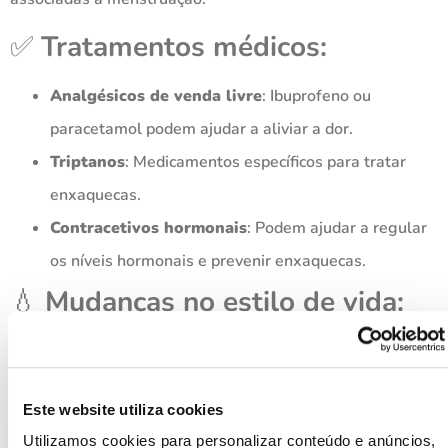
✅
Tratamentos médicos:
Analgésicos de venda livre
: Ibuprofeno ou
paracetamol podem ajudar a aliviar a dor.
Triptanos
: Medicamentos específicos para tratar
enxaquecas.
Contracetivos hormonais
: Podem ajudar a regular
os níveis hormonais e prevenir enxaquecas.
💧
Mudanças no estilo de vida:
Mantém uma boa hidratação.
Descansa adequadamente.
Este website utiliza cookies
Evita o álcool e a cafeína.
Utilizamos cookies para personalizar conteúdo e anúncios,