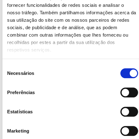
Pratica exercício físico regularmente.
fornecer funcionalidades de redes sociais e analisar o
Quando consultar um
nosso tráfego. Também partilhamos informações acerca da
sua utilização do site com os nossos parceiros de redes
médico?
sociais, de publicidade e de análise, que as podem
combinar com outras informações que lhes forneceu ou
Embora as dores de cabeça menstruais sejam comuns,
recolhidas por estes a partir da sua utilização dos
respetivos serviços.
deves consultar um profissional se:
As dores de cabeça forem muito intensas ou
Seleção
Necessários
de
persistentes.
consentimento
A dor interferir nas tuas atividades diárias.
Preferências
Sentires sintomas como náuseas, vómitos ou
sensibilidade à luz.
Estatísticas
Tiveres antecedentes familiares de enxaqueca.
A dor de cabeça antes e durante a menstruação é um
Marketing
desconforto comum que pode afetar a tua qualidade de