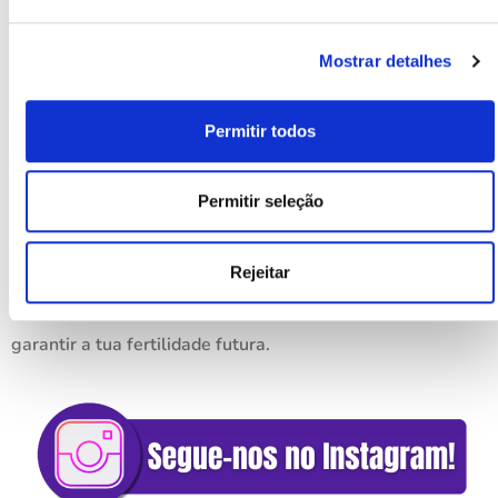
vida. No entanto, com os tratamentos adequados e
Mostrar detalhes
algumas mudanças no estilo de vida, é possível aliviar
estas dores e melhorar o teu bem-estar durante o ciclo
Permitir todos
menstrual.
💡
Lembra-te:
Manter um registo dos teus sintomas
Permitir seleção
menstruais pode ajudar-te a identificar padrões e prevenir
desconfortos. Além disso, se estás a pensar adiar a
Rejeitar
maternidade, considera a preservação de óvulos para
garantir a tua fertilidade futura.