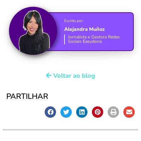
Escrito por:
Alejandra Muñoz
Jornalista e Gestora Redes
Sociais Easydona
Voltar ao blog
PARTILHAR