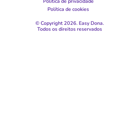
Política de privacidade
Política de cookies
© Copyright 2026. Easy Dona.
Todos os direitos reservados