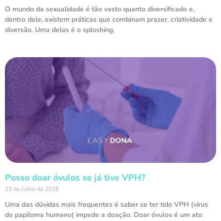
O mundo da sexualidade é tão vasto quanto diversificado e,
dentro dele, existem práticas que combinam prazer, criatividade e
diversão. Uma delas é o sploshing,
Posso doar óvulos se já tive VPH?
23 de Julho de 2026
Uma das dúvidas mais frequentes é saber se ter tido VPH (vírus
do papiloma humano) impede a doação. Doar óvulos é um ato