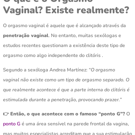
Vaginal? Existe realmente?
O orgasmo vaginal é aquele que é alcançado através da
penetração vaginal
. No entanto, muitas sexólogas e
estudos recentes questionam a existência deste tipo de
orgasmo como algo independente do clitóris .
Segundo a sexóloga Andrea Martínez:
“O orgasmo
vaginal não existe como um tipo de orgasmo separado. O
que realmente acontece é que a parte interna do clitóris é
estimulada durante a penetração, provocando prazer.”
👉
Então, o que acontece com o famoso “ponto G”?
O
ponto G
é uma área sensível na parede frontal da vagina,
mas muitos especialistas acreditam que a sua estimulação