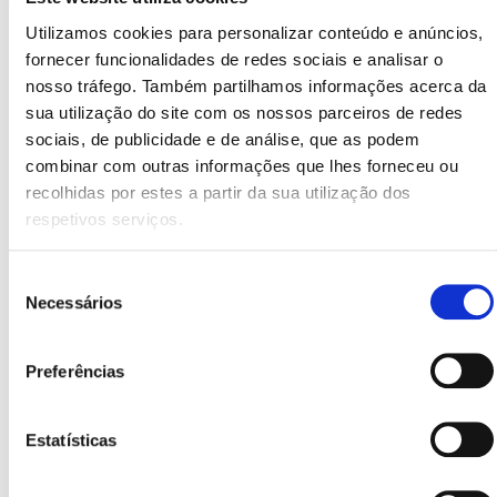
Experimenta diferentes tipos de estimulação:
Utilizamos cookies para personalizar conteúdo e anúncios,
manual, com brinquedos sexuais ou oral.
fornecer funcionalidades de redes sociais e analisar o
Relaxa e aproveita o momento.
nosso tráfego. Também partilhamos informações acerca da
sua utilização do site com os nossos parceiros de redes
Comunica as tuas necessidades ao teu parceiro
sociais, de publicidade e de análise, que as podem
ou parceira.
combinar com outras informações que lhes forneceu ou
recolhidas por estes a partir da sua utilização dos
respetivos serviços.
Qual é a chave para desfrutar
dos dois tipos de orgasmo?
Seleção
Necessários
de
consentimento
Não se trata de escolher entre um orgasmo clitoriano ou
Preferências
vaginal, mas sim de
desfrutar do prazer em todas as
suas formas.
Cada mulher é diferente e o mais
Estatísticas
importante é descobrir aquilo que te faz sentir bem e viver
a tua sexualidade sem preconceitos.