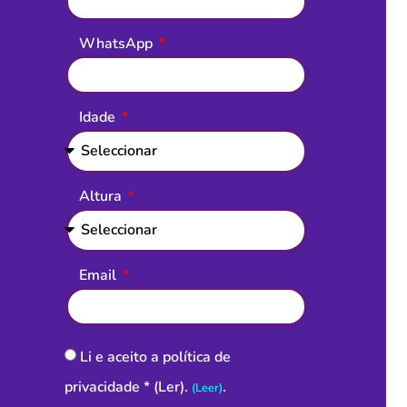
WhatsApp
Idade
Altura
Email
Li e aceito a política de
privacidade * (Ler).
.
(Leer)