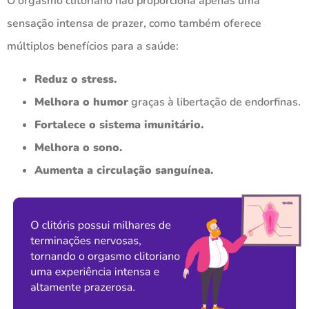
O orgasmo clitoriano não proporciona apenas uma
sensação intensa de prazer, como também oferece
múltiplos benefícios para a saúde:
Reduz o stress.
Melhora o humor
graças à libertação de endorfinas.
Fortalece o sistema imunitário.
Melhora o sono.
Aumenta a circulação sanguínea.