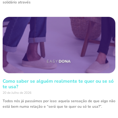
solidário através
Como saber se alguém realmente te quer ou se só
te usa?
20 de Julho de 2026
Todos nós já passámos por isso: aquela sensação de que algo não
está bem numa relação e “será que te quer ou só te usa?”.