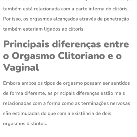
também está relacionada com a parte interna do clitóris .
Por isso, os orgasmos alcançados através da penetração
também estariam ligados ao clítoris.
Principais diferenças entre
o Orgasmo Clitoriano e o
Vaginal
Embora ambos os tipos de orgasmo possam ser sentidos
de forma diferente, as principais diferenças estão mais
relacionadas com a forma como as terminações nervosas
são estimuladas do que com a existência de dois
orgasmos distintos.