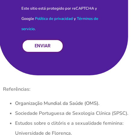
Este sitio está protegido por reCAPTCHA y
Google
Política de privacidad
y
Términos de
servicio
.
ENVIAR
Referências:
Organização Mundial da Saúde (OMS).
Sociedade Portuguesa de Sexologia Clínica (SPSC).
Estudos sobre o clitóris e a sexualidade feminina:
Universidade de Florença.