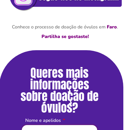
Conhece o processo de doação de óvulos em
Faro
.
Partilha se gostaste!
Queres mais
informações
sobre doação de
óvulos?
Nome e apelidos