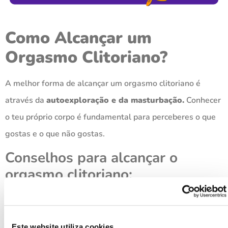
Como Alcançar um
Orgasmo Clitoriano?
A melhor forma de alcançar um orgasmo clitoriano é
através da
autoexploração e da masturbação.
Conhecer
o teu próprio corpo é fundamental para perceberes o que
gostas e o que não gostas.
Conselhos para alcançar o
orgasmo clitoriano:
Explora o teu corpo sem pressas.
Usa lubrificante para evitar desconforto.
Este website utiliza cookies