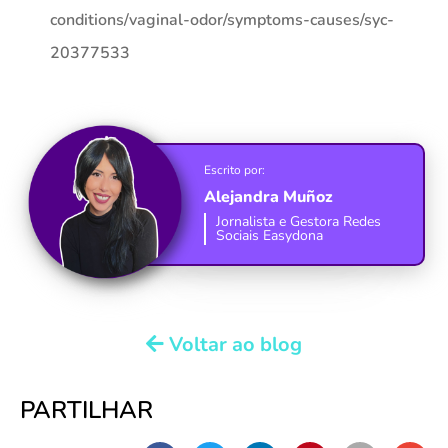
conditions/vaginal-odor/symptoms-causes/syc-
20377533
Escrito por:
Alejandra Muñoz
Jornalista e Gestora Redes
Sociais Easydona
Voltar ao blog
PARTILHAR