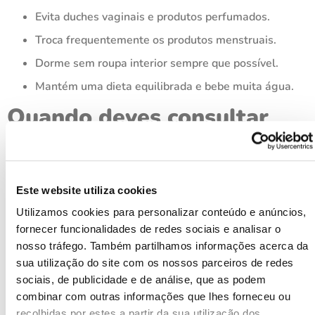
Evita duches vaginais e produtos perfumados.
Troca frequentemente os produtos menstruais.
Dorme sem roupa interior sempre que possível.
Mantém uma dieta equilibrada e bebe muita água.
Quando deves consultar
um profissional
Embora a maioria dos
tipos de odor vaginal
não indique
Este website utiliza cookies
um problema grave, é importante que ouças o teu corpo.
Utilizamos cookies para personalizar conteúdo e anúncios,
Consulta o ginecologista se:
fornecer funcionalidades de redes sociais e analisar o
nosso tráfego. Também partilhamos informações acerca da
O odor for muito forte ou mudar repentinamente.
sua utilização do site com os nossos parceiros de redes
sociais, de publicidade e de análise, que as podem
For acompanhado de comichão, ardor ou corrimento
combinar com outras informações que lhes forneceu ou
incomum.
recolhidas por estes a partir da sua utilização dos