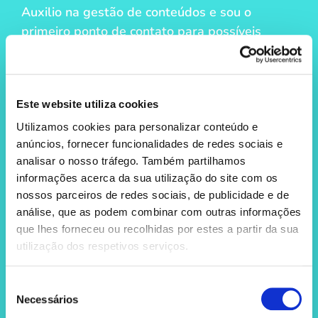
Auxilio na gestão de conteúdos e sou o
primeiro ponto de contato para possíveis
dadoras que encontram a
Easydona Portugal
nas redes sociais. A minha função é fornecer
informação resumida sobre o processo,
Este website utiliza cookies
esclarecendo algumas dúvidas e conectá-las
às assessoras após a sua tomada de decisão.
Utilizamos cookies para personalizar conteúdo e
anúncios, fornecer funcionalidades de redes sociais e
analisar o nosso tráfego. Também partilhamos
informações acerca da sua utilização do site com os
nossos parceiros de redes sociais, de publicidade e de
análise, que as podem combinar com outras informações
Artigos
que lhes forneceu ou recolhidas por estes a partir da sua
utilização dos respetivos serviços.
A história da doação de óvulos e a sua
Seleção
origem
Necessários
de