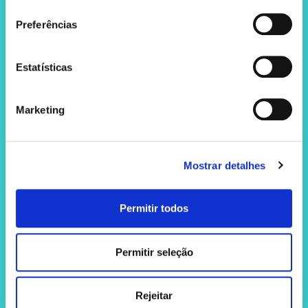
consentimento
Celulite: o que é, porque aparece e 5
chaves para combatê-la
Preferências
Menstruação irregular após a doação de
óvulos: é normal?
Estatísticas
Posições sexuais para os glúteos
crescerem: realidade ou mito?
Marketing
Como muda a tua vagina com a idade:
mitos e verdades sobre o pavimento pélvico
Mostrar detalhes
É possível doar óvulos com diabetes?
Tudo o que precisas de saber
Permitir todos
Anel vaginal: 4 passos corretos para
garantir a sua eficácia
Permitir seleção
Se doar óvulos, os filhos são meus? Mitos
e verdades que deves conhecer
Rejeitar
Doar óvulos engorda? Ou é realmente