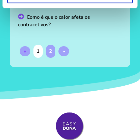
um mito?
Como é que o calor afeta os
contracetivos?
«
1
2
»