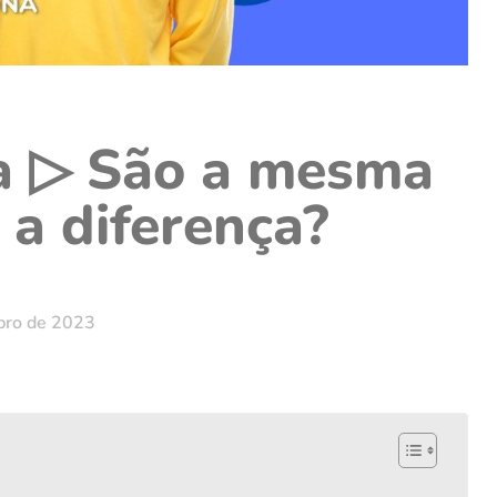
a ▷ São a mesma
 a diferença?
bro de 2023