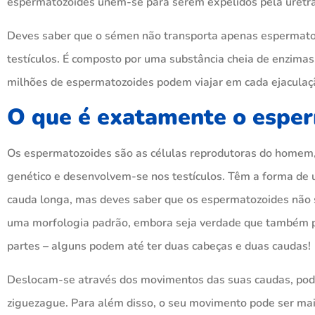
espermatozoides unem-se para serem expelidos pela uretr
Deves saber que o sémen não transporta apenas espermato
testículos. É composto por uma substância cheia de enzimas
milhões de espermatozoides podem viajar em cada ejaculaç
O que é exatamente o espe
Os espermatozoides são as células reprodutoras do homem,
genético e desenvolvem-se nos testículos. Têm a forma de 
cauda longa, mas deves saber que os espermatozoides não 
uma morfologia padrão, embora seja verdade que também 
partes – alguns podem até ter duas cabeças e duas caudas!
Deslocam-se através dos movimentos das suas caudas, pod
ziguezague. Para além disso, o seu movimento pode ser ma