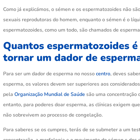
Como já explicámos, o sémen e os espermatozoides não são
sexuais reprodutoras do homem, enquanto o sémen é o líqui
espermatozoides, como um todo, são chamados de esperma 
Quantos espermatozoides é n
tornar um dador de esperm
Para ser um dador de esperma no nosso
centro
, deves sabe
esperma, os valores devem ser superiores aos considerados
pela
Organização Mundial de Saúde
são uma concentração de
entanto, para poderes doar esperma, as clínicas exigem qu
não sobrevivem ao processo de congelação.
Para saberes se os cumpres, terás de se submeter a um tes
concentração, a morfologia e o movimento do sémen e dos 