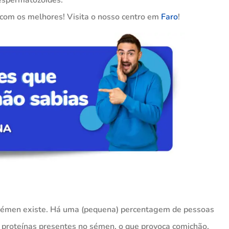
com os melhores! Visita o nosso centro em
Faro
!
o sémen existe. Há uma (pequena) percentagem de pessoas
s proteínas presentes no sémen, o que provoca comichão,