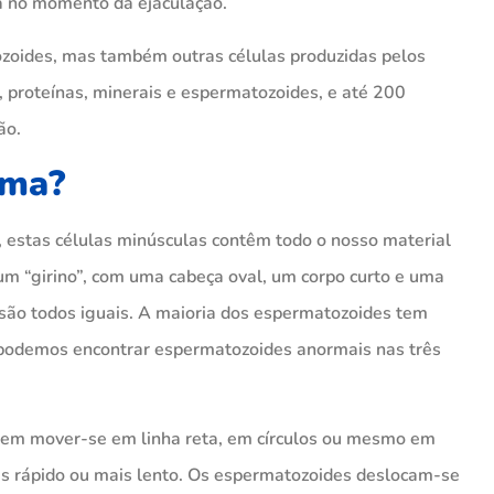
a no momento da ejaculação.
zoides, mas também outras células produzidas pelos
, proteínas, minerais e espermatozoides, e até 200
ão.
rma?
 estas células minúsculas contêm todo o nosso material
um “girino”, com uma cabeça oval, um corpo curto e uma
são todos iguais. A maioria dos espermatozoides tem
podemos encontrar espermatozoides anormais nas três
em mover-se em linha reta, em círculos ou mesmo em
is rápido ou mais lento. Os espermatozoides deslocam-se