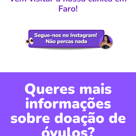
Faro
!
Queres mais
informações
sobre doação de
óvulos?