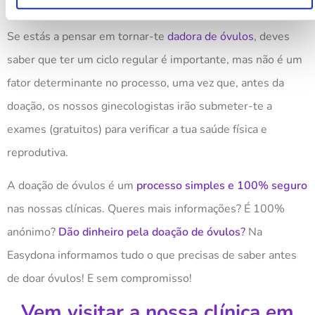
ginecologista para saber qual a causa do seu atraso.
Se estás a pensar em tornar-te
dadora de óvulos
, deves
saber que ter um ciclo regular é importante, mas não é um
fator determinante no processo, uma vez que, antes da
doação, os nossos ginecologistas irão submeter-te a
exames (gratuitos) para verificar a tua saúde física e
reprodutiva.
A doação de óvulos é um
processo simples e 100% seguro
nas nossas clínicas. Queres mais informações? É 100%
anónimo?
Dão dinheiro pela doação de óvulos
?
Na
Easydona informamos tudo o que precisas de saber antes
de doar óvulos! E sem compromisso!
Vem visitar a noss
a
clínica em