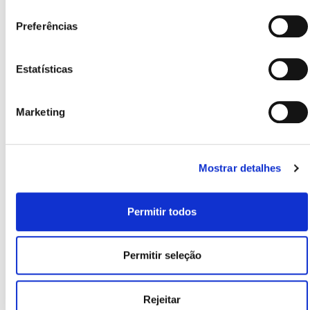
consentimento
comuns de atraso na menstruação, pois geram uma
Preferências
grande alteração hormonal no nosso corpo. Os
ovários começam a produzir estrona e o seu excesso
Estatísticas
de produção pode reduzir a ovulação, resultando na
ausência ou atraso do ciclo menstrual.
Marketing
Amamentação e atraso menstrual:
Se acabaste de
ser mãe e não estás a amamentar o teu bebé, a
Mostrar detalhes
menstruação pode aparecer 40 dias após o parto. Se
estiveres a amamentar, o período pode não aparecer
Permitir todos
até deixares de amamentar o teu bebé.
Se tiveres alguma dúvida ou continuas preocupada depois
Permitir seleção
de ler estas possíveis causas do teu atraso menstrual,
recomendamos que consultes o teu médico ou
Rejeitar