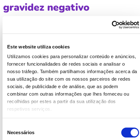
gravidez negativo
Dieta:
manter uma dieta saudável é muito importante
para manter e equilibrar o nosso ciclo menstrual. Para
além de manter um peso saudável. A falta de certos
Este website utiliza cookies
alimentos na nossa dieta pode afetar diretamente o
Utilizamos cookies para personalizar conteúdo e anúncios,
fornecer funcionalidades de redes sociais e analisar o
nosso ciclo menstrual.
nosso tráfego. Também partilhamos informações acerca da
Exercício excessivo:
Fazer exercício é bom, saudável
sua utilização do site com os nossos parceiros de redes
e também nos ajuda a regular os níveis de stress,
sociais, de publicidade e de análise, que as podem
combinar com outras informações que lhes forneceu ou
mas tudo em excesso é negativo. Demasiado
recolhidas por estes a partir da sua utilização dos
exercício também pode influenciar negativamente as
respetivos serviços.
nossas hormonas.
Mudanças drásticas de peso:
Mudanças drásticas e
Seleção
Necessários
de
muito rápidas de peso são uma das causas mais