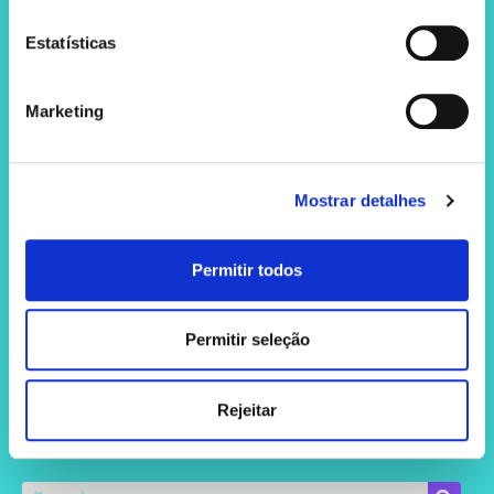
2 de Outubro de 2023
Estatísticas
Sintomas de ansiedade: 12
sintomas que deves conhecer
Marketing
12 sintomas de ansiedade que deves
reconhecer O meu nome é Marta Prat, sou
psicóloga clínica na Easydona, e através deste
Mostrar detalhes
artigo vamos ajudar-te a
Permitir todos
«
1
2
»
Permitir seleção
Rejeitar