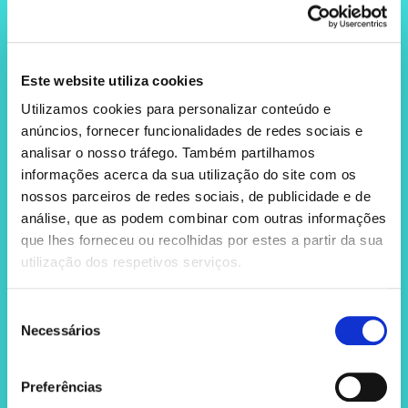
15 de Dezembro de 2023
Já alguma vez pensaste em
Este website utiliza cookies
como ter um squirt? 4 chaves
Utilizamos cookies para personalizar conteúdo e
anúncios, fornecer funcionalidades de redes sociais e
Como ter um squirt? Já ouviste falar de squirt ou
analisar o nosso tráfego. Também partilhamos
squirting? Sim, amiga. Muitas de nós têm a
informações acerca da sua utilização do site com os
capacidade de o conseguir, outras, custa-nos
um
nossos parceiros de redes sociais, de publicidade e de
análise, que as podem combinar com outras informações
que lhes forneceu ou recolhidas por estes a partir da sua
utilização dos respetivos serviços.
Seleção
Necessários
de
consentimento
Preferências