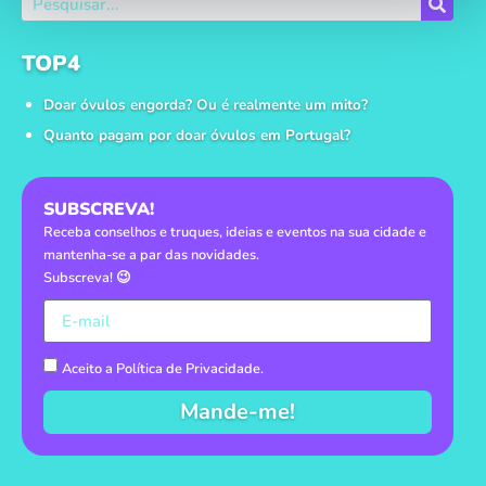
TOP4
Doar óvulos engorda? Ou é realmente um mito?
Quanto pagam por doar óvulos em Portugal?
SUBSCREVA!
Receba conselhos e truques, ideias e eventos na sua cidade e
mantenha-se a par das novidades.
Subscreva! 😉
Aceito a
Política de Privacidade
.
Mande-me!