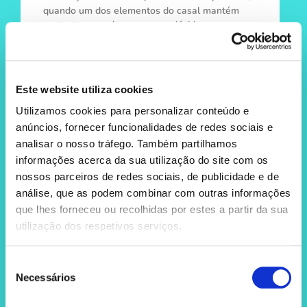
quando um dos elementos do casal mantém
contacto com o/a ex, surgem dúvidas,
inseguranças e, em alguns casos,
Este website utiliza cookies
Utilizamos cookies para personalizar conteúdo e
anúncios, fornecer funcionalidades de redes sociais e
analisar o nosso tráfego. Também partilhamos
informações acerca da sua utilização do site com os
nossos parceiros de redes sociais, de publicidade e de
análise, que as podem combinar com outras informações
que lhes forneceu ou recolhidas por estes a partir da sua
11 de Junho de 2025
utilização dos respetivos serviços.
Ananás e sémen: comer ananás
afeta o sabor do sémen?
Seleção
Necessários
de
O interesse na relação entre o ananás e sémen,
o seu sabor e se engolir sémen é bom ou mau
consentimento