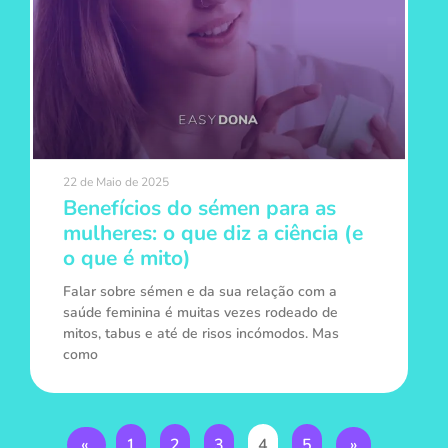
22 de Maio de 2025
Benefícios do sémen para as
mulheres: o que diz a ciência (e
o que é mito)
Falar sobre sémen e da sua relação com a
saúde feminina é muitas vezes rodeado de
mitos, tabus e até de risos incómodos. Mas
como
«
1
2
3
4
5
»