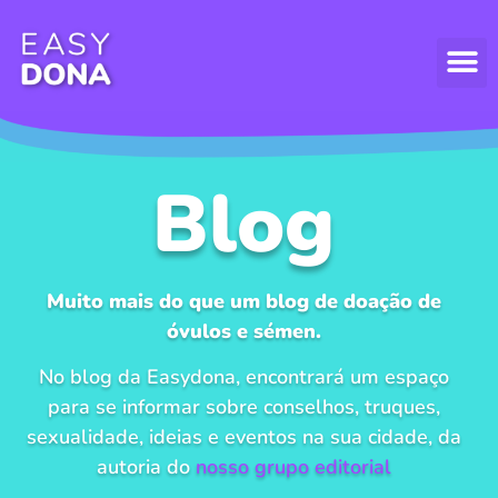
Blog
Muito mais do que um blog de doação de
óvulos e sémen.
No blog da Easydona, encontrará um espaço
para se informar sobre conselhos, truques,
sexualidade, ideias e eventos na sua cidade, da
autoria do
nosso grupo editorial